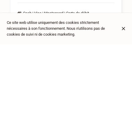
Cash
Visa
Mastercard
Carte de débit
Terrasse
Ce site web utilise uniquement des cookies strictement
Climatisation
nécessaires à son fonctionnement. Nous n'utilisons pas de
Menu dégustation
cookies de suivi ni de cookies marketing.
Streetwear
Formel
Décontracté
Entreprise
Idéal pour les familles
IL CANTO DEI GRILLI EST LE SYMBOLE DE
NOTRE AMOUR FAMILIAL À TRAVERS LA
CUISINE DES POUILLES.
Réservez une table en ligne ou par téléphone au
+32 71 37 05 37